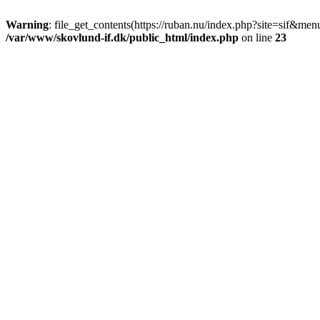
Warning
: file_get_contents(https://ruban.nu/index.php?site=sif&menu
/var/www/skovlund-if.dk/public_html/index.php
on line
23