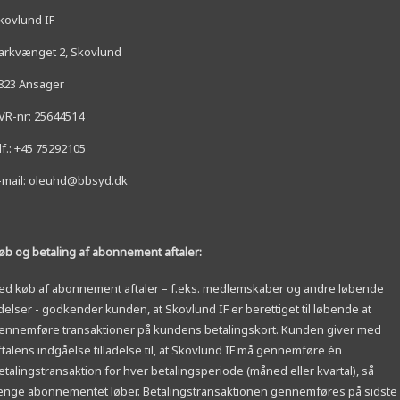
kovlund IF
arkvænget 2, Skovlund
823 Ansager
VR-nr: 25644514
lf.: +45 75292105
-mail: oleuhd@bbsyd.dk
øb og betaling af abonnement aftaler:
ed køb af abonnement aftaler – f.eks. medlemskaber og andre løbende
delser - godkender kunden, at Skovlund IF er berettiget til løbende at
ennemføre transaktioner på kundens betalingskort. Kunden giver med
ftalens indgåelse tilladelse til, at Skovlund IF må gennemføre én
etalingstransaktion for hver betalingsperiode (måned eller kvartal), så
ænge abonnementet løber. Betalingstransaktionen gennemføres på sidste