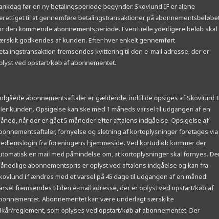
ankdag før en ny betalingsperiode begynder. Skovlund IF er alene
erettiget til at gennemføre betalingstransaktioner på abonnementsbeløbe
or den kommende abonnementsperiode. Eventuelle yderligere beløb skal
ærskilt godkendes af kunden. Efter hver enkelt gennemført
etalingstransaktion fremsendes kvittering til den e-mail adresse, der er
plyst ved opstart/køb af abonnementet.
ndgåede abonnementsaftaler er gældende, indtil de opsiges af Skovlund I
ller kunden. Opsigelse kan ske med 1 måneds varsel til udgangen af en
åned, når der er gået 5 måneder efter aftalens indgåelse. Opsigelse af
bonnementsaftaler, fornyelse og sletning af kortoplysninger foretages via
edlemslogin fra foreningens hjemmeside. Ved kortudløb kommer der
utomatisk en mail med påmindelse om, at kortoplysninger skal fornyes. De
ånedlige abonnementspris er oplyst ved aftalens indgåelse og kan fra
kovlund If ændres med et varsel på 45 dage til udgangen af en måned.
arsel fremsendes til den e-mail adresse, der er oplyst ved opstart/køb af
bonnementet. Abonnementet kan være underlagt særskilte
ilkår/reglement, som oplyses ved opstart/køb af abonnementet. Der