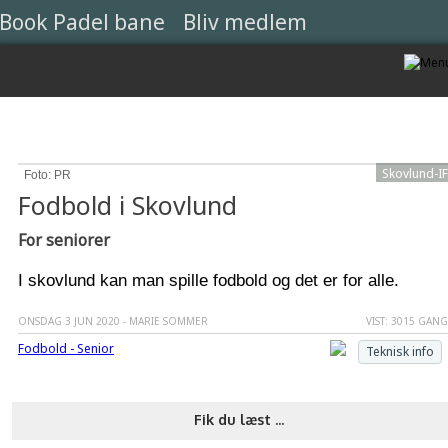
Book Padel bane
Bliv medlem
Skovlund-IF
Foto:
PR
Fodbold i Skovlund
For seniorer
I skovlund kan man spille fodbold og det er for alle.
ONSDAG 3 JUN 2020 - MARIE SOMMER
VIST: 3015 GAN
Fodbold - Senior
Teknisk info
Fik du læst ...