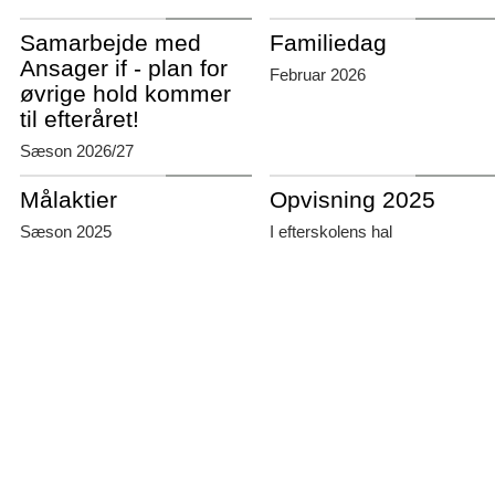
Skovlund-IF
Skovlund-IF
Samarbejde med
Familiedag
Ansager if - plan for
Februar 2026
øvrige hold kommer
til efteråret!
Sæson 2026/27
Skovlund-IF
Skovlund-IF
Målaktier
Opvisning 2025
Sæson 2025
I efterskolens hal